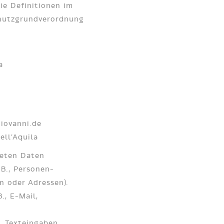
ie Definitionen im
chutzgrundverordnung
a
giovanni.de
ell’Aquila
teten Daten
.B., Personen-
 oder Adressen).
., E-Mail,
., Texteingaben,