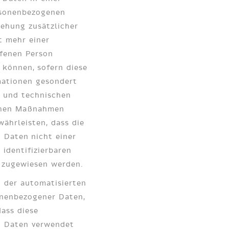
rsonenbezogenen
ehung zusätzlicher
t mehr einer
ffenen Person
können, sofern diese
mationen gesondert
 und technischen
chen Maßnahmen
währleisten, dass die
 Daten nicht einer
 identifizierbaren
 zugewiesen werden.
t der automatisierten
onenbezogener Daten,
dass diese
 Daten verwendet