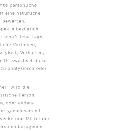
mte persönliche
uf eine natürliche
u bewerten,
spekte bezüglich
rtschaftliche Lage,
liche Vorlieben,
ssigkeit, Verhalten,
r Ortswechsel dieser
 zu analysieren oder
her“ wird die
istische Person,
ng oder andere
oder gemeinsam mit
wecke und Mittel der
personenbezogenen