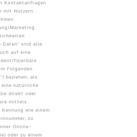
n Kontaktanfragen
 mit Nutzern.
ahmen.
ung/Marketing
lichkeiten
Daten“ sind alle
sich auf eine
identifizierbare
(im Folgenden
) beziehen; als
d eine natürliche
die direkt oder
ere mittels
r Kennung wie einem
ennnummer, zu
einer Online-
ie) oder zu einem