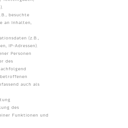
).
.B., besuchte
e an Inhalten,
ionsdaten (z.B.,
en, IP-Adressen).
ener Personen
er des
Nachfolgend
 betroffenen
fassend auch als
itung
lung des
einer Funktionen und