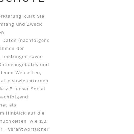
rklärung klärt Sie
 Umfang und Zweck
on
 Daten (nachfolgend
Rahmen der
 Leistungen sowie
Onlineangebotes und
denen Webseiten,
alte sowie externen
e z.B. unser Social
(nachfolgend
net als
Im Hinblick auf die
lichkeiten, wie z.B.
r „Verantwortlicher“